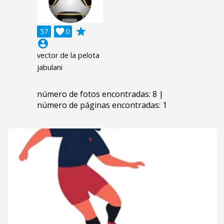
grade
57

0
account_circle
vector de la pelota
jabulani
número de fotos encontradas: 8 |
número de páginas encontradas: 1