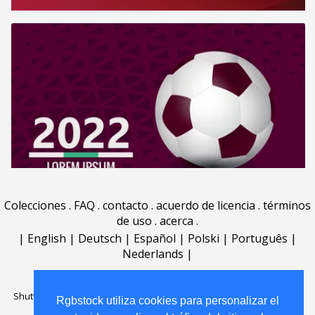
Colecciones
.
FAQ
.
contacto
.
acuerdo de licencia
.
términos
de uso
.
acerca
.
|
English
|
Deutsch
|
Español
|
Polski
|
Português
|
Nederlands
|
Shutterstock official partner of Rgbstock
Saqurai AI official partner of
Rgbstock utiliza cookies para personalizar el
Rgbstock utiliza cookies para personalizar el
Rgbstock