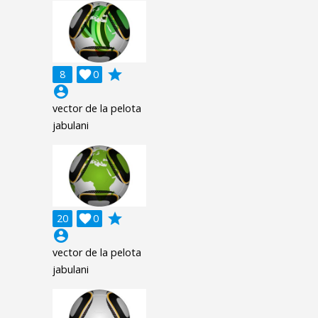
grade
8

0
account_circle
vector de la pelota
jabulani
grade
20

0
account_circle
vector de la pelota
jabulani