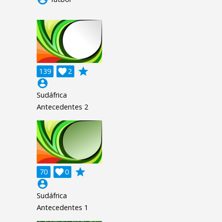
grade
139

2
account_circle
Sudáfrica
Antecedentes 2
grade
70

0
account_circle
Sudáfrica
Antecedentes 1