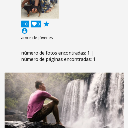
grade
10

0
account_circle
amor de jóvenes
número de fotos encontradas: 1 |
número de páginas encontradas: 1