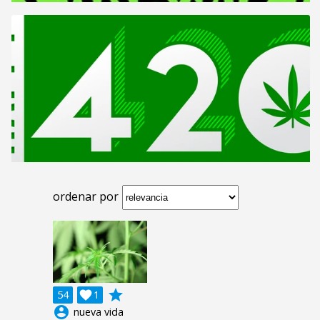
ordenar por
grade
54

1
account_circle
nueva vida