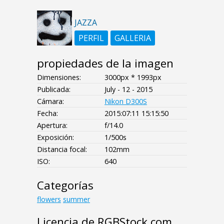
JAZZA
PERFIL
GALLERIA
propiedades de la imagen
Dimensiones:
3000px * 1993px
Publicada:
July - 12 - 2015
Cámara:
Nikon D300S
Fecha:
2015:07:11 15:15:50
Apertura:
f/14.0
Exposición:
1/500s
Distancia focal:
102mm
ISO:
640
Categorías
flowers
summer
Licencia de RGBStock.com