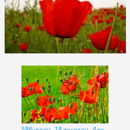
586
18
4
visita(s)
descarga(s)
me