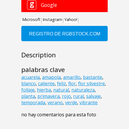
Description
palabras clave
acuarela
,
amapola
,
amarillo
,
bastante
,
blanco
,
caliente
,
feliz
,
flor
,
flor silvestre
,
follaje
,
hierba
,
natural
,
naturaleza
,
planta
,
primavera
,
rojo
,
rural
,
salvaje
,
temporada
,
verano
,
verde
,
vibrante
no hay comentarios para esta foto