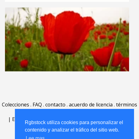
Colecciones
.
FAQ
.
contacto
.
acuerdo de licencia
.
términos
de uso
.
acerca
.
|
English
|
Deutsch
|
Español
|
Polski
|
Português
|
Rgbstock utiliza cookies para personalizar el
Nederlands
|
contenido y analizar el tráfico del sitio web.
Lee mas