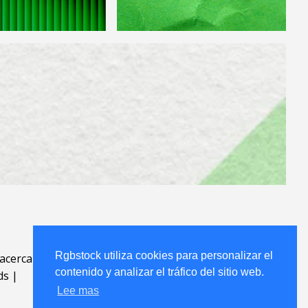
Rgbstock utiliza cookies para personalizar el
acerca
.
contenido y analizar el tráfico del sitio web.
ds
|
Lee mas