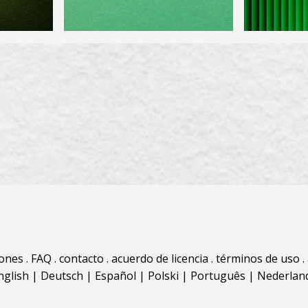
iones
.
FAQ
.
contacto
.
acuerdo de licencia
.
términos de uso
.
nglish
|
Deutsch
|
Español
|
Polski
|
Português
|
Nederlan