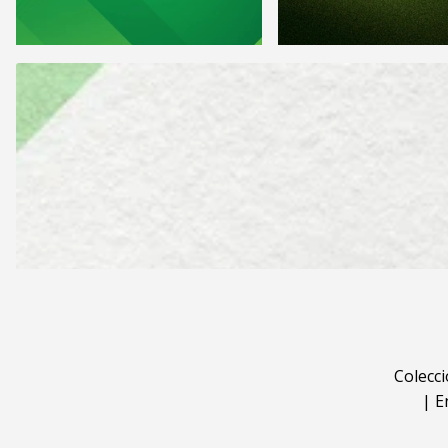
Colecc
|
E