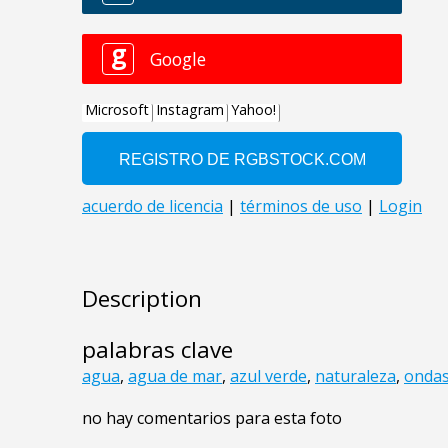
Description
palabras clave
agua
,
agua de mar
,
azul verde
,
naturaleza
,
onda
no hay comentarios para esta foto