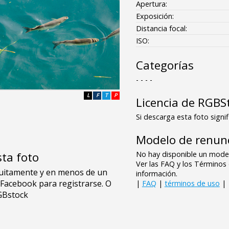
Apertura:
Exposición:
Distancia focal:
ISO:
Categorías
- - - -
L
F
T
P
Licencia de RGBS
Si descarga esta foto signif
Modelo de renunc
No hay disponible un model
sta foto
Ver las FAQ y los Término
información.
|
FAQ
|
términos de uso
|