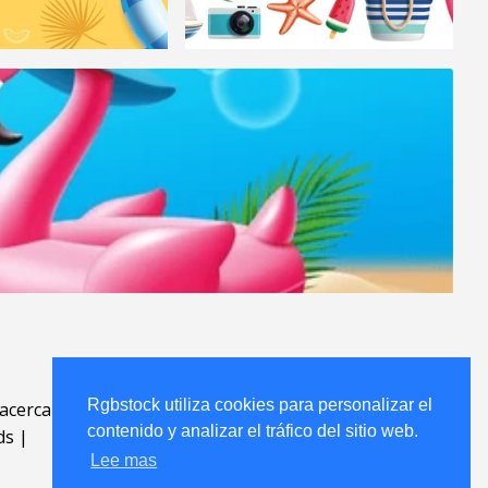
Rgbstock utiliza cookies para personalizar el
acerca
.
contenido y analizar el tráfico del sitio web.
ds
|
Lee mas