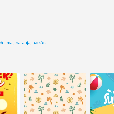
do
,
mal
,
naranja
,
patrón