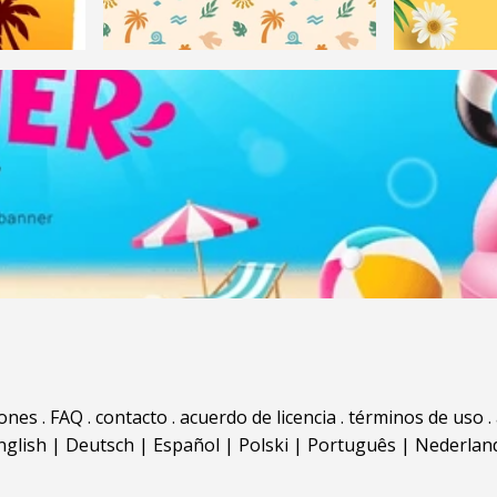
iones
.
FAQ
.
contacto
.
acuerdo de licencia
.
términos de uso
.
nglish
|
Deutsch
|
Español
|
Polski
|
Português
|
Nederlan