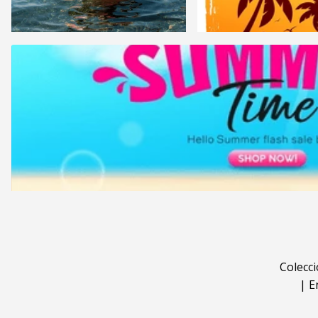
Colecc
|
E