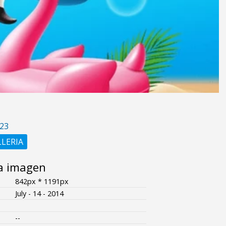
23
LLERIA
a imagen
842px * 1191px
July - 14 - 2014
--