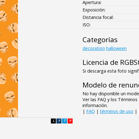
Apertura:
Exposición:
Distancia focal:
ISO:
Categorías
decoration
halloween
Licencia de RGBS
Si descarga esta foto signif
Modelo de renunc
No hay disponible un model
Ver las FAQ y los Término
información.
|
FAQ
|
términos de uso
|
L
F
T
P