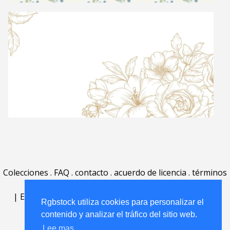
Colecciones
.
FAQ
.
contacto
.
acuerdo de licencia
.
términos
de uso
.
acerca
.
|
English
|
Deutsch
|
Español
|
Polski
|
Português
|
Rgbstock utiliza cookies para personalizar el
Nederlands
|
contenido y analizar el tráfico del sitio web.
Lee mas