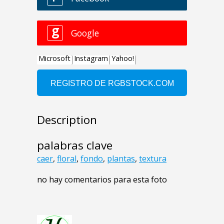
Description
palabras clave
caer
,
floral
,
fondo
,
plantas
,
textura
no hay comentarios para esta foto