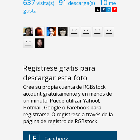
637
91
10
visita(s)
descarga(s)
me
gusta
L
F
T
P
Regístrese gratis para
descargar esta foto