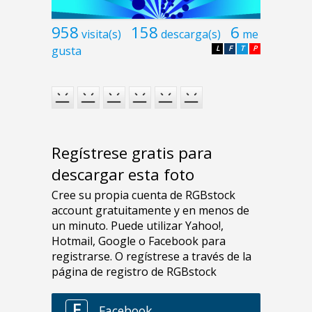
958
158
6
visita(s)
descarga(s)
me
gusta
L
F
T
P
Regístrese gratis para
descargar esta foto