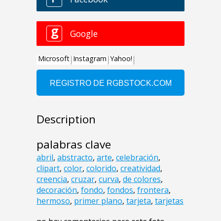
Description
palabras clave
abril
,
abstracto
,
arte
,
celebración
,
clipart
,
color
,
colorido
,
creatividad
,
creencia
,
cruzar
,
curva
,
de colores
,
decoración
,
fondo
,
fondos
,
frontera
,
hermoso
,
primer plano
,
tarjeta
,
tarjetas