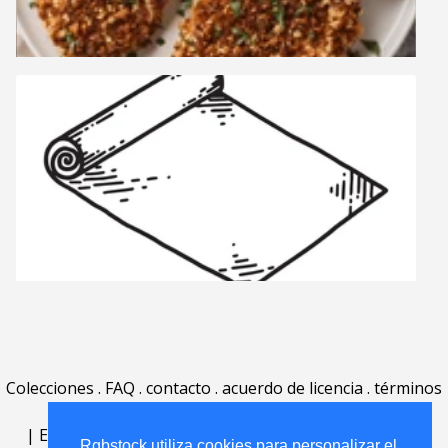
Colecciones
.
FAQ
.
contacto
.
acuerdo de licencia
.
términos
de uso
.
acerca
.
|
English
|
Deutsch
|
Español
|
Polski
|
Português
|
Rgbstock utiliza cookies para personalizar el