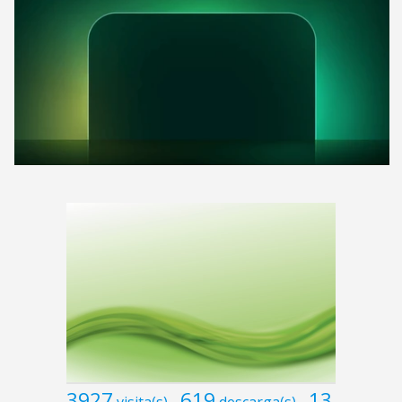
3927
619
13
visita(s)
descarga(s)