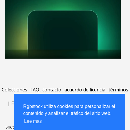
Colecciones
.
FAQ
.
contacto
.
acuerdo de licencia
.
términos
de uso
.
acerca
.
|
English
|
Deutsch
|
Español
|
Polski
|
Português
|
Rgbstock utiliza cookies para personalizar el
Nederlands
|
contenido y analizar el tráfico del sitio web.
Lee mas
Shutterstock official partner of Rgbstock
Saqurai AI official partner of