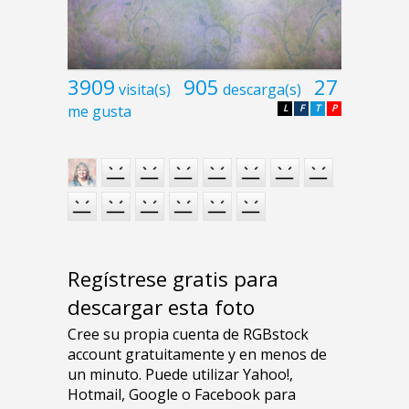
3909
905
27
visita(s)
descarga(s)
me gusta
L
F
T
P
Regístrese gratis para
descargar esta foto