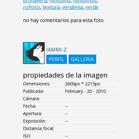
primavera
,
remolino
,
remolinos
,
roñoso
,
textura
,
vendimia
,
verde
no hay comentarios para esta foto
IAMMI-Z
PERFIL
GALLERIA
propiedades de la imagen
Dimensiones:
2600px * 2215px
Publicada:
February - 20 - 2010
Cámara:
Fecha:
--
Apertura:
--
Exposición:
--
Distancia focal:
ISO:
--