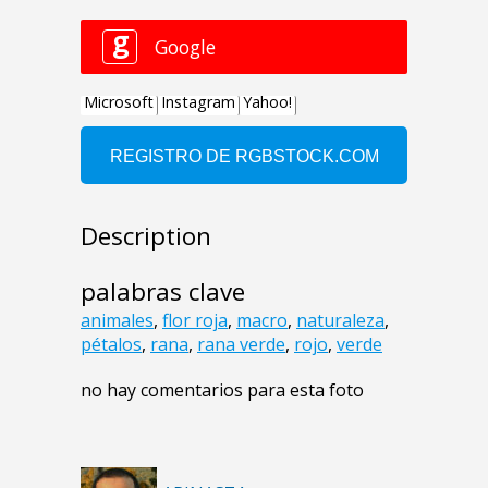
Description
palabras clave
animales
,
flor roja
,
macro
,
naturaleza
,
pétalos
,
rana
,
rana verde
,
rojo
,
verde
no hay comentarios para esta foto