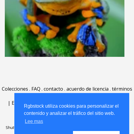
Colecciones
.
FAQ
.
contacto
.
acuerdo de licencia
.
términos
de uso
.
acerca
.
|
English
|
Deutsch
|
Español
|
Polski
|
Português
|
Rgbstock utiliza cookies para personalizar el
Nederlands
|
contenido y analizar el tráfico del sitio web.
Lee mas
Shutterstock official partner of Rgbstock
Saqurai AI official partner of
Rgbstock