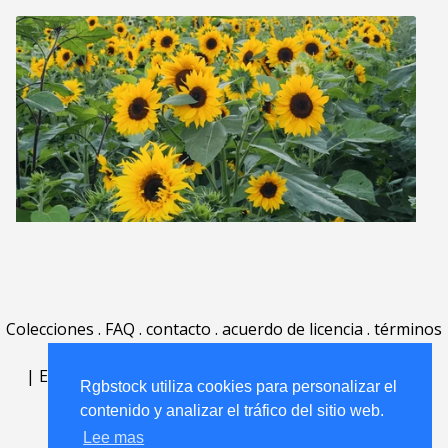
Colecciones
.
FAQ
.
contacto
.
acuerdo de licencia
.
términos
de uso
.
acerca
.
|
English
|
Deutsch
|
Español
|
Polski
|
Português
|
Rgbstock utiliza cookies para personalizar el
Nederlands
|
contenido y analizar el tráfico del sitio web.
Lee mas