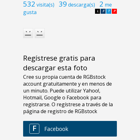
532
39
2
visita(s)
descarga(s)
me
gusta
L
F
T
P
Regístrese gratis para
descargar esta foto