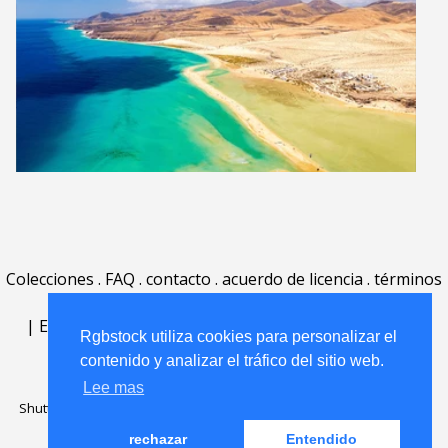
Colecciones
.
FAQ
.
contacto
.
acuerdo de licencia
.
términos
de uso
.
acerca
.
|
English
|
Deutsch
|
Español
|
Polski
|
Português
|
Rgbstock utiliza cookies para personalizar el
Nederlands
|
contenido y analizar el tráfico del sitio web.
Lee mas
Shutterstock official partner of Rgbstock
Saqurai AI official partner of
Rgbstock
rechazar
Entendido