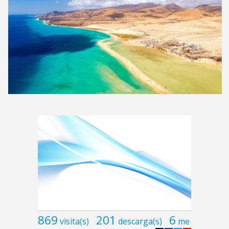
869
201
6
visita(s)
descarga(s)
me