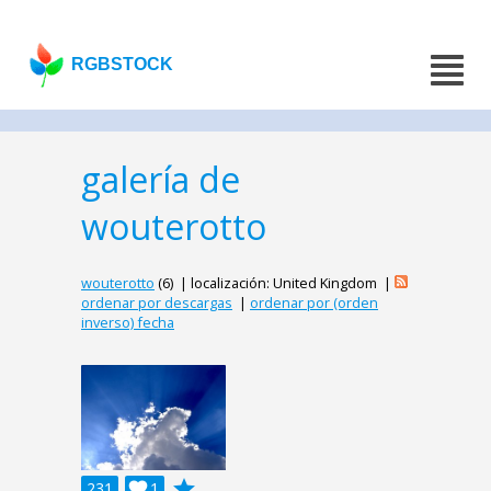
RGBSTOCK
galería de
wouterotto
wouterotto
(6) | localización: United Kingdom |
ordenar por descargas
|
ordenar por (orden
inverso) fecha
grade
231

1