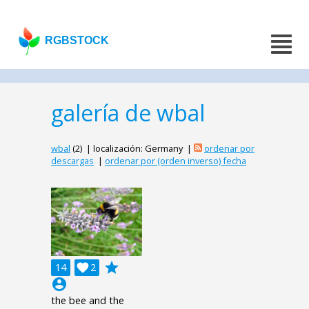
RGBSTOCK
galería de wbal
wbal
(2) | localización: Germany |
ordenar por
descargas
|
ordenar por (orden inverso) fecha
grade
14

2
account_circle
the bee and the