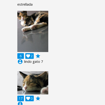
estrellada
grade
6

2
account_circle
lindo gato 7
grade
17

0
account_circle