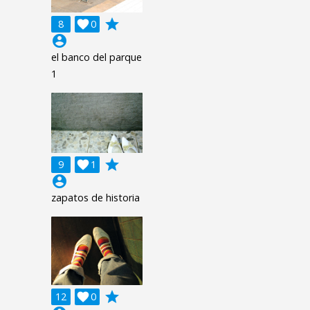
grade
8

0
account_circle
el banco del parque
1
grade
9

1
account_circle
zapatos de historia
grade
12

0