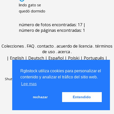
lindo gato se
quedó dormido
número de fotos encontradas: 17 |
número de páginas encontradas: 1
Colecciones
.
FAQ
.
contacto
.
acuerdo de licencia
.
términos
de uso
.
acerca
.
|
English
|
Deutsch
|
Español
|
Polski
|
Português
|
Nederlands
|
Rgbstock utiliza cookies para personalizar el
contenido y analizar el tráfico del sitio web.
Shutterstock official partner of Rgbstock
Saqurai AI official partner of
Rgbstock
Lee mas
rechazar
Entendido