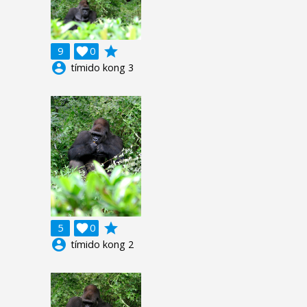
grade
9

0
account_circle
tímido kong 3
grade
5

0
account_circle
tímido kong 2