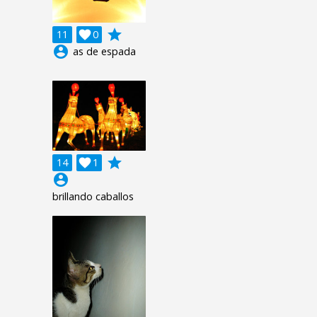
grade
11

0
account_circle
as de espada
grade
14

1
account_circle
brillando caballos