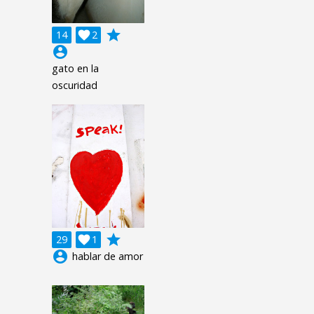
grade
14

2
account_circle
gato en la
oscuridad
grade
29

1
account_circle
hablar de amor