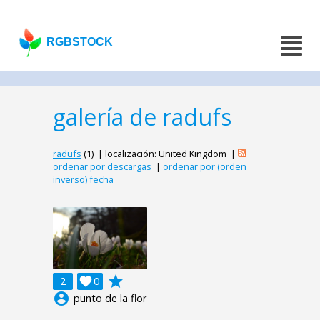
RGBSTOCK
galería de radufs
radufs
(1) | localización: United Kingdom |
ordenar por descargas
|
ordenar por (orden
inverso) fecha
grade
2

0
account_circle
punto de la flor