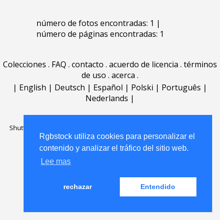
número de fotos encontradas: 1 |
número de páginas encontradas: 1
Colecciones
.
FAQ
.
contacto
.
acuerdo de licencia
.
términos
de uso
.
acerca
.
|
English
|
Deutsch
|
Español
|
Polski
|
Português
|
Nederlands
|
Shutterstock official partner of Rgbstock
Saqurai AI official partner of
Rgbstock utiliza cookies para personalizar el
Rgbstock
contenido y analizar el tráfico del sitio web.
Lee mas
rechazar
Entendido