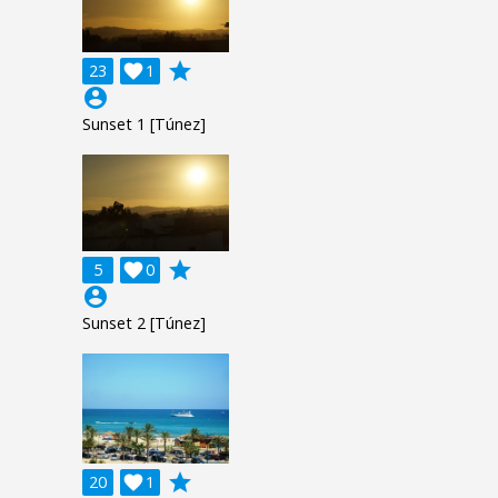
grade
23

1
account_circle
Sunset 1 [Túnez]
grade
5

0
account_circle
Sunset 2 [Túnez]
grade
20

1