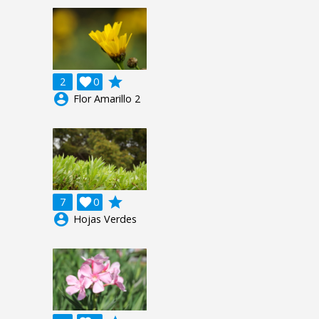
grade
2

0
account_circle
Flor Amarillo 2
grade
7

0
account_circle
Hojas Verdes