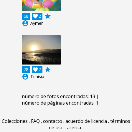
grade
68

2
account_circle
Aymen
grade
28

2
account_circle
Tunisia
número de fotos encontradas: 13 |
número de páginas encontradas: 1
Colecciones
.
FAQ
.
contacto
.
acuerdo de licencia
.
términos
de uso
.
acerca
.