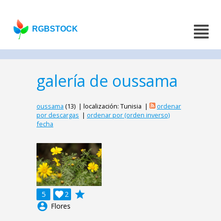
RGBSTOCK
galería de oussama
oussama
(13) | localización: Tunisia |
ordenar
por descargas
|
ordenar por (orden inverso)
fecha
grade
5

2
account_circle
Flores