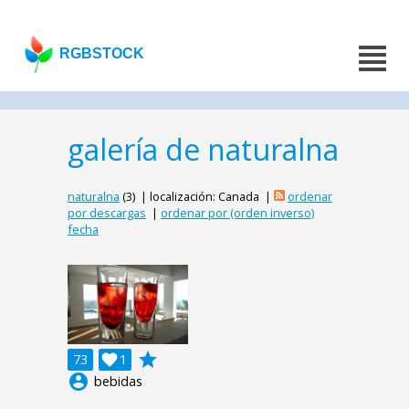
RGBSTOCK
galería de naturalna
naturalna
(3) | localización: Canada |
ordenar
por descargas
|
ordenar por (orden inverso)
fecha
grade
73

1
account_circle
bebidas