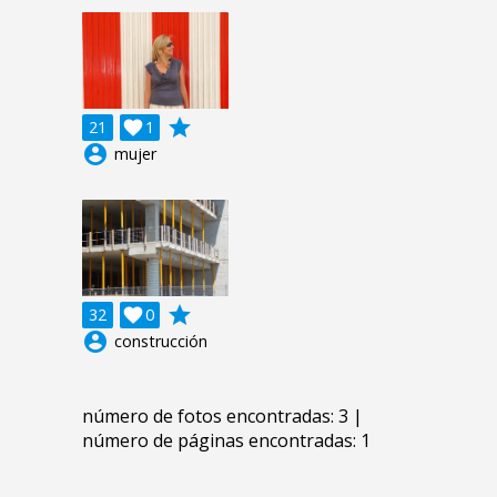
grade
21

1
account_circle
mujer
grade
32

0
account_circle
construcción
número de fotos encontradas: 3 |
número de páginas encontradas: 1