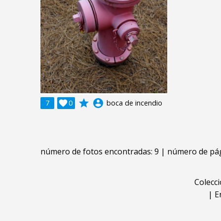
grade
account_circle
7

0
boca de incendio
número de fotos encontradas: 9 | número de pág
Colecc
|
E