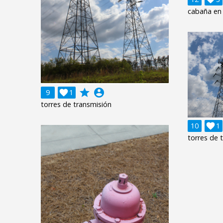
cabaña en
grade
account_circle
9

1
torres de transmisión
10

1
torres de 