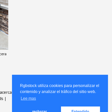
cera
Rgbstock utiliza cookies para personalizar el
contenido y analizar el tráfico del sitio web.
acerca
.
ds
|
Lee mas
rechazar
Entendido