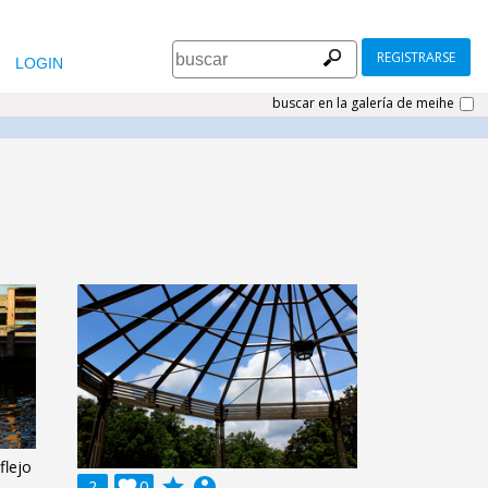
REGISTRARSE
LOGIN
buscar en la galería de meihe
flejo
grade
account_circle
2

0