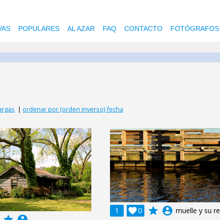
VAS
POPULARES
AL AZAR
FAQ
CONTACTO
FOTÓGRAFOS
argas
|
ordenar por (orden inverso) fecha
grade
account_circle
1

0
muelle y su re
grade
account_circle