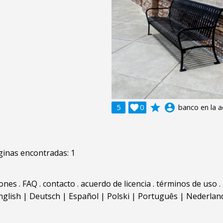
grade
account_circle
5

0
banco en la a
inas encontradas: 1
iones
.
FAQ
.
contacto
.
acuerdo de licencia
.
términos de uso
.
nglish
|
Deutsch
|
Español
|
Polski
|
Português
|
Nederlan