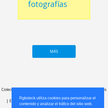
fotografías
MÁS
Colecciones
.
FAQ
.
contacto
.
acuerdo de licencia
.
términos
de uso
.
acerca
.
Rgbstock utiliza cookies para personalizar el
|
English
|
Deutsch
|
Español
|
Polski
|
Português
|
contenido y analizar el tráfico del sitio web.
Nederlands
|