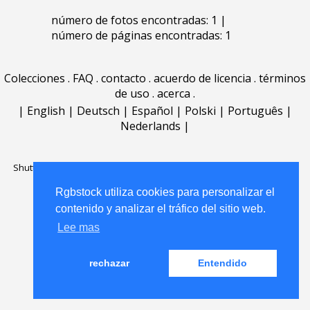
número de fotos encontradas: 1 |
número de páginas encontradas: 1
Colecciones
.
FAQ
.
contacto
.
acuerdo de licencia
.
términos
de uso
.
acerca
.
|
English
|
Deutsch
|
Español
|
Polski
|
Português
|
Nederlands
|
Shutterstock official partner of Rgbstock
Saqurai AI official partner of
Rgbstock
Rgbstock utiliza cookies para personalizar el
contenido y analizar el tráfico del sitio web.
Lee mas
rechazar
Entendido