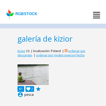
RGBSTOCK
galería de kizior
kizior
(1) | localización: Poland |
ordenar por
descargas
|
ordenar por (orden inverso) fecha
grade
81

2
account_circle
pesca