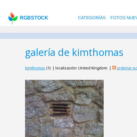
RGBSTOCK
CATEGORÍAS
FOTOS NUE
galería de kimthomas
kimthomas
(1) | localización: United Kingdom |
ordenar po