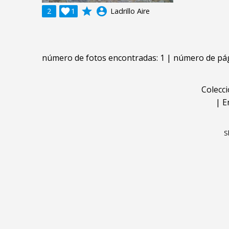
grade
account_circle
2

1
Ladrillo Aire
número de fotos encontradas: 1 | número de pág
Colecc
|
E
S