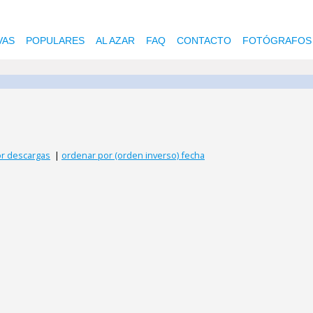
VAS
POPULARES
AL AZAR
FAQ
CONTACTO
FOTÓGRAFOS
r descargas
|
ordenar por (orden inverso) fecha