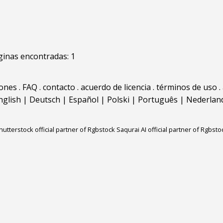
inas encontradas: 1
iones
.
FAQ
.
contacto
.
acuerdo de licencia
.
términos de uso
.
nglish
|
Deutsch
|
Español
|
Polski
|
Português
|
Nederlan
hutterstock official partner of Rgbstock
Saqurai AI official partner of Rgbsto