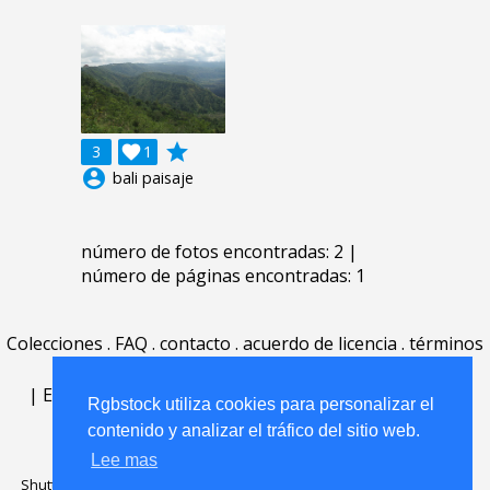
grade
3

1
account_circle
bali paisaje
número de fotos encontradas: 2 |
número de páginas encontradas: 1
Colecciones
.
FAQ
.
contacto
.
acuerdo de licencia
.
términos
de uso
.
acerca
.
|
English
|
Deutsch
|
Español
|
Polski
|
Português
|
Rgbstock utiliza cookies para personalizar el
Nederlands
|
contenido y analizar el tráfico del sitio web.
Lee mas
Shutterstock official partner of Rgbstock
Saqurai AI official partner of