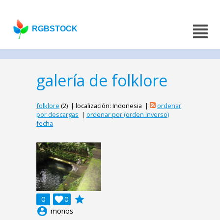
RGBSTOCK
galería de folklore
folklore
(2) | localización: Indonesia |
ordenar
por descargas
|
ordenar por (orden inverso)
fecha
grade
0

0
account_circle
monos