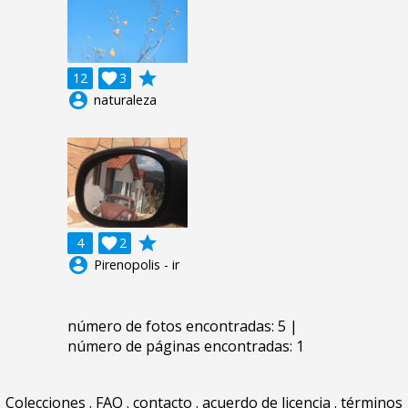
grade
12

3
account_circle
naturaleza
grade
4

2
account_circle
Pirenopolis - ir
número de fotos encontradas: 5 |
número de páginas encontradas: 1
Colecciones
.
FAQ
.
contacto
.
acuerdo de licencia
.
términos