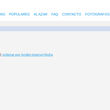
VAS
POPULARES
AL AZAR
FAQ
CONTACTO
FOTÓGRAFOS
|
ordenar por (orden inverso) fecha