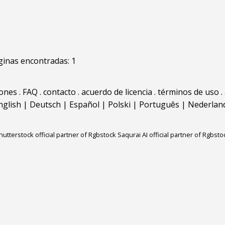
inas encontradas: 1
iones
.
FAQ
.
contacto
.
acuerdo de licencia
.
términos de uso
.
nglish
|
Deutsch
|
Español
|
Polski
|
Português
|
Nederlan
hutterstock official partner of Rgbstock
Saqurai AI official partner of Rgbsto