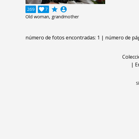
grade
account_circle
269

7
Old woman, grandmother
número de fotos encontradas: 1 | número de pág
Colecc
|
E
S