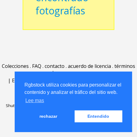
fotografías
Colecciones
.
FAQ
.
contacto
.
acuerdo de licencia
.
términos
de uso
.
acerca
.
|
English
|
Deutsch
|
Español
|
Polski
|
Português
|
Rgbstock utiliza cookies para personalizar el
Nederlands
|
contenido y analizar el tráfico del sitio web.
Lee mas
Shutterstock official partner of Rgbstock
Saqurai AI official partner of
Rgbstock
rechazar
Entendido