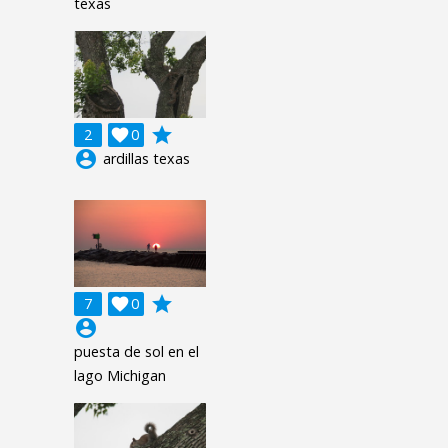
texas
grade
2

0
account_circle
ardillas texas
grade
7

0
account_circle
puesta de sol en el
lago Michigan