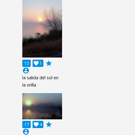
grade
15

1
account_circle
la salida del sol en
la orilla
grade
17

4
account_circle