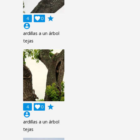
grade
4

0
account_circle
ardillas a un árbol
tejas
grade
4

0
account_circle
ardillas a un árbol
tejas