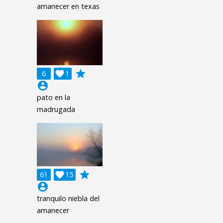
amanecer en texas
grade
6

1
account_circle
pato en la
madrugada
grade
61

15
account_circle
tranquilo niebla del
amanecer