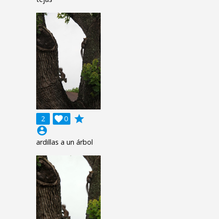
grade
2

0
account_circle
ardillas a un árbol