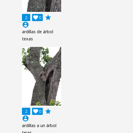
grade
2

0
account_circle
ardillas de árbol
texas
grade
2

0
account_circle
ardillas a un árbol
tejas