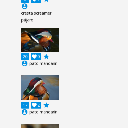
account_circle
cresta screamer
pájaro
grade
20

0
account_circle
pato mandarín
grade
17

2
account_circle
pato mandarín