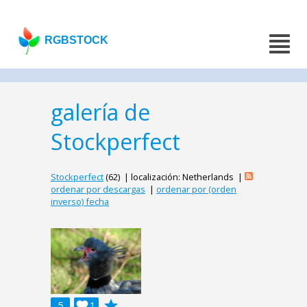
RGBSTOCK
galería de
Stockperfect
Stockperfect
(62) | localización: Netherlands |
ordenar por descargas
|
ordenar por (orden
inverso) fecha
grade
5

1