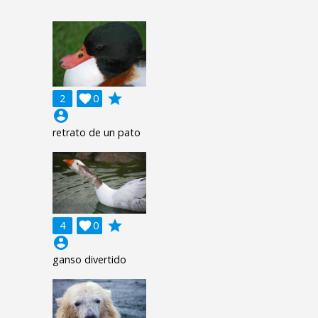
grade
2

0
account_circle
retrato de un pato
grade
4

0
account_circle
ganso divertido