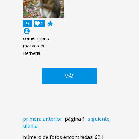
grade
9

0
account_circle
comer mono
macaco de
Berbería
MÁS
primera
anterior
página 1
siguiente
última
número de fotos encontradas: 62 |