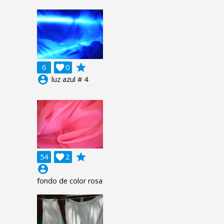
grade
6

0
account_circle
luz azul # 4
grade
54

2
account_circle
fondo de color rosa