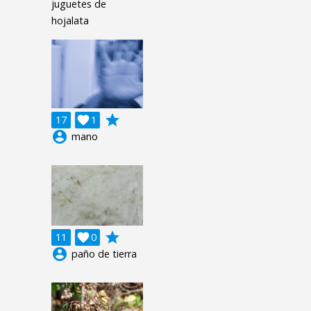
juguetes de
hojalata
grade
17

1
account_circle
mano
grade
11

0
account_circle
paño de tierra