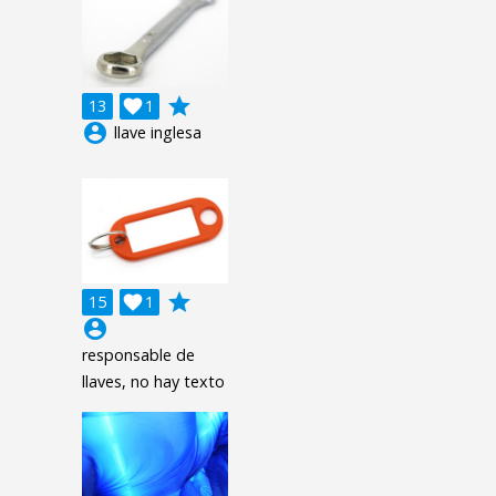
grade
13

1
account_circle
llave inglesa
grade
15

1
account_circle
responsable de
llaves, no hay texto