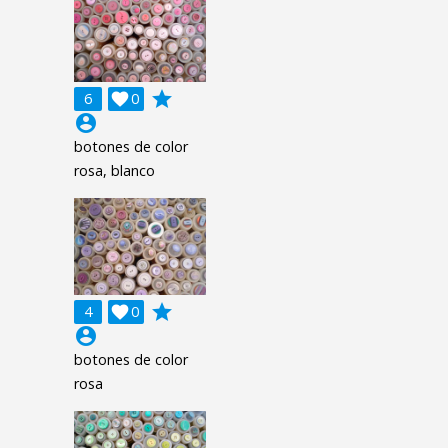
grade
6

0
account_circle
botones de color
rosa, blanco
grade
4

0
account_circle
botones de color
rosa