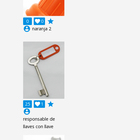
grade
0

0
account_circle
naranja 2
grade
25

1
account_circle
responsable de
llaves con llave