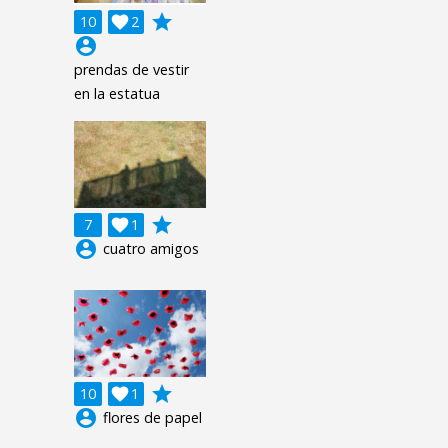
grade
10

2
account_circle
prendas de vestir
en la estatua
grade
7

1
account_circle
cuatro amigos
grade
10

1
account_circle
flores de papel