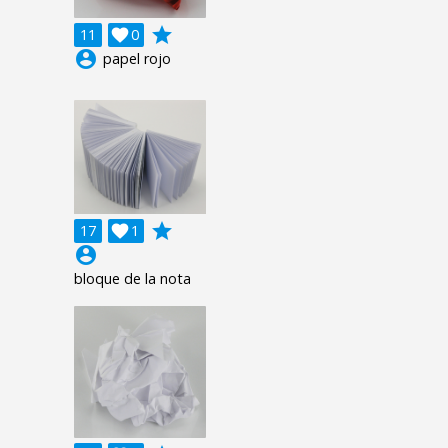
grade
11

0
account_circle
papel rojo
grade
17

1
account_circle
bloque de la nota