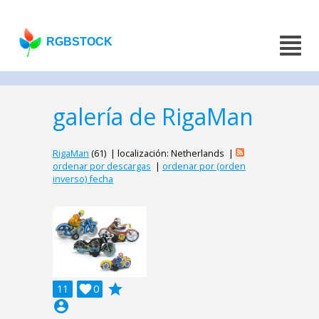
RGBSTOCK
galería de RigaMan
RigaMan
(61) | localización: Netherlands |
ordenar por descargas
|
ordenar por (orden
inverso) fecha
grade
11

0
account_circle