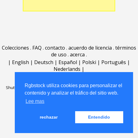
Colecciones
.
FAQ
.
contacto
.
acuerdo de licencia
.
términos
de uso
.
acerca
.
|
English
|
Deutsch
|
Español
|
Polski
|
Português
|
Nederlands
|
Rgbstock utiliza cookies para personalizar el
Shutterstock official partner of Rgbstock
Saqurai AI official partner of
contenido y analizar el tráfico del sitio web.
Rgbstock
Lee mas
rechazar
Entendido