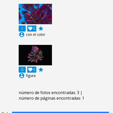
grade
1

0
account_circle
con el color
grade
0

0
account_circle
figura
número de fotos encontradas: 3 |
número de páginas encontradas: 1