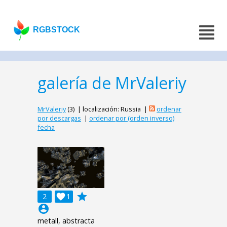
RGBSTOCK
galería de MrValeriy
MrValeriy
(3) | localización: Russia |
ordenar
por descargas
|
ordenar por (orden inverso)
fecha
grade
2

1
account_circle
metall, abstracta