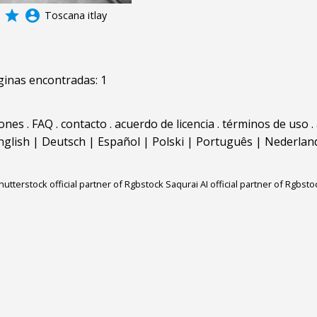
grade
account_circle
Toscana itlay
inas encontradas: 1
iones
.
FAQ
.
contacto
.
acuerdo de licencia
.
términos de uso
.
nglish
|
Deutsch
|
Español
|
Polski
|
Português
|
Nederlan
hutterstock official partner of Rgbstock
Saqurai AI official partner of Rgbsto