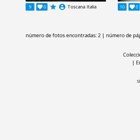
grade
account_circle
9

0
Toscana Italia
10

0
número de fotos encontradas: 2 | número de pág
Colecc
|
E
S