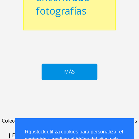
fotografías
MÁS
Colecciones
.
FAQ
.
contacto
.
acuerdo de licencia
.
términos
de uso
.
acerca
.
Rgbstock utiliza cookies para personalizar el
|
English
|
Deutsch
|
Español
|
Polski
|
Português
|