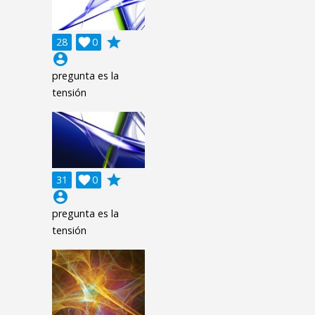
grade
28

0
account_circle
pregunta es la
tensión
grade
31

0
account_circle
pregunta es la
tensión