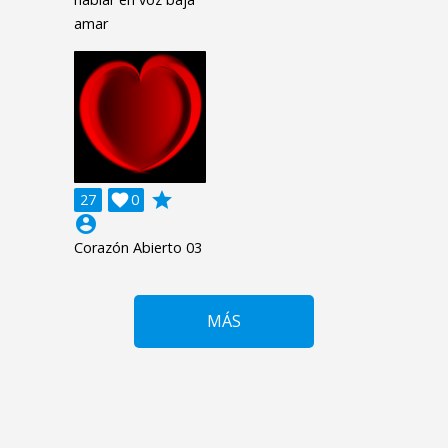
amar
grade
27

0
account_circle
Corazón Abierto 03
MÁS