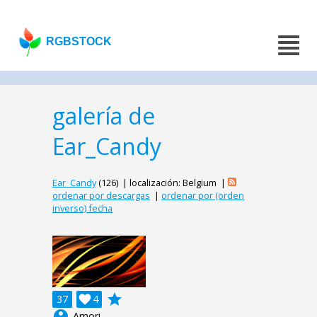
RGBSTOCK
galería de
Ear_Candy
Ear_Candy
(126) | localización: Belgium |
ordenar por descargas
|
ordenar por (orden
inverso) fecha
grade
37

4
account_circle
Amori