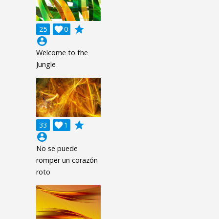
grade
25

0
account_circle
Welcome to the
Jungle
grade
33

1
account_circle
No se puede
romper un corazón
roto