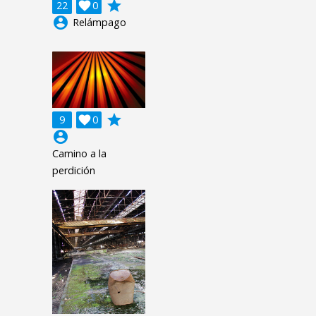
grade
22

0
account_circle
Relámpago
grade
9

0
account_circle
Camino a la
perdición