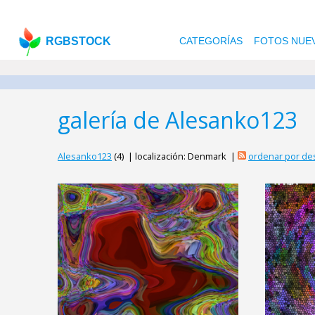
RGBSTOCK
CATEGORÍAS
FOTOS NUE
galería de Alesanko123
Alesanko123
(4) | localización: Denmark |
ordenar por de