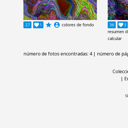
grade
account_circle
27

1
colores de fondo
36

3
resumen d
calcular
número de fotos encontradas: 4 | número de pág
Colecc
|
E
S