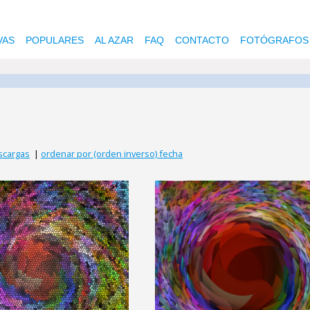
VAS
POPULARES
AL AZAR
FAQ
CONTACTO
FOTÓGRAFOS
scargas
|
ordenar por (orden inverso) fecha