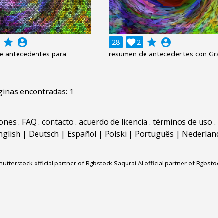
grade
account_circle
grade
account_circle
28

2
e antecedentes para
resumen de antecedentes con Gr
inas encontradas: 1
iones
.
FAQ
.
contacto
.
acuerdo de licencia
.
términos de uso
.
nglish
|
Deutsch
|
Español
|
Polski
|
Português
|
Nederlan
hutterstock official partner of Rgbstock
Saqurai AI official partner of Rgbsto