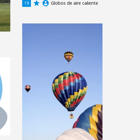
grade
account_circle
19
Globos de aire caliente