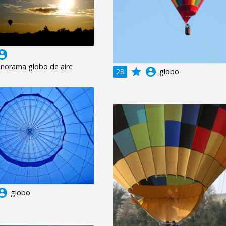
unt_circle
anorama globo de aire
grade
account_circle
28
globo
unt_circle
globo