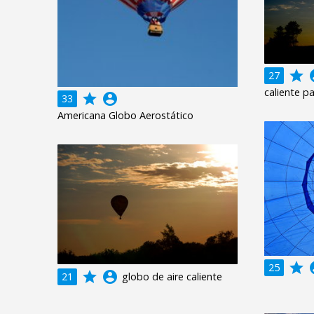
grade
acco
27
caliente p
grade
account_circle
33
Americana Globo Aerostático
grade
acco
25
grade
account_circle
21
globo de aire caliente