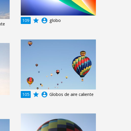
grade
account_circle
109
globo
nte
grade
account_circle
105
Globos de aire caliente