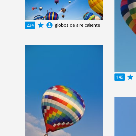
grade
account_circle
234
globos de aire caliente
grade
a
149