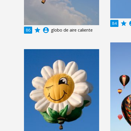
grade
acco
84
grade
account_circle
86
globo de aire caliente