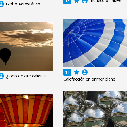
grade
account_circle
13
muñeco de nieve
unt_circle
Globo Aerostático
grade
account_circle
11
unt_circle
globo de aire caliente
Calefacción en primer plano