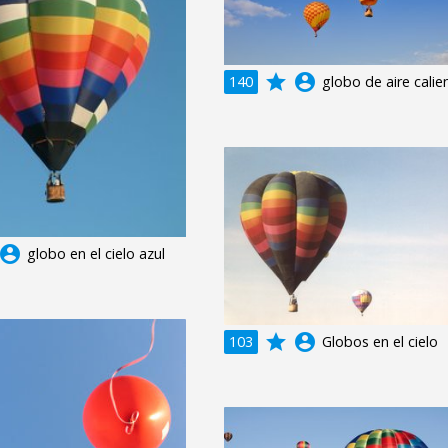
grade
account_circle
140
globo de aire calie
ccount_circle
globo en el cielo azul
grade
account_circle
103
Globos en el cielo