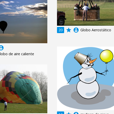
grade
account_circle
20
Globo Aerostático
unt_circle
lobo de aire caliente