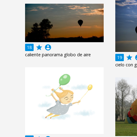
grade
account_circle
18
caliente panorama globo de aire
grade
acco
19
cielo con g