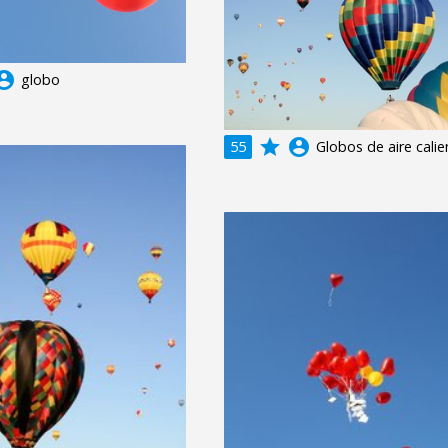
unt_circle
globo
grade
account_circle
55
Globos de aire calie