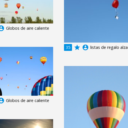
unt_circle
Globos de aire caliente
grade
account_circle
35
listas de regalo alza
unt_circle
Globos de aire caliente