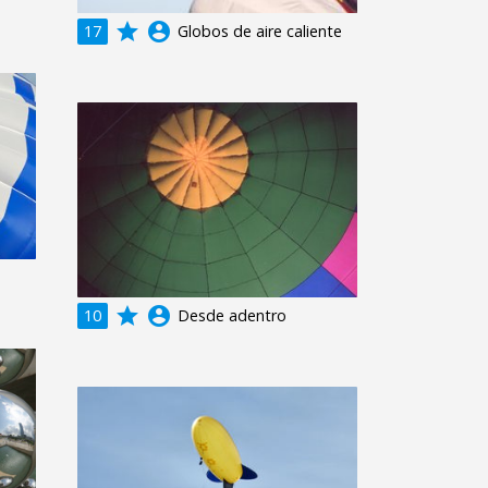
grade
account_circle
17
Globos de aire caliente
grade
account_circle
10
Desde adentro