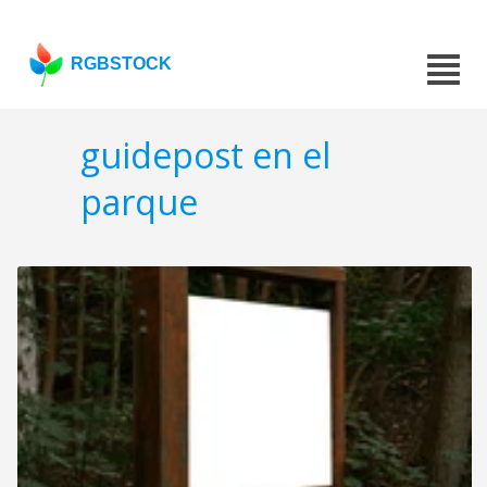
RGBSTOCK
guidepost en el
parque