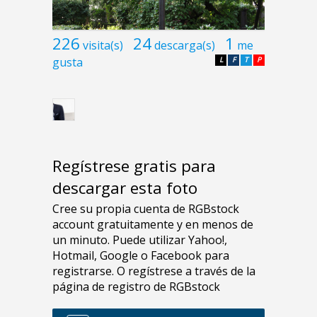
226
24
1
visita(s)
descarga(s)
me
gusta
L
F
T
P
Regístrese gratis para
descargar esta foto