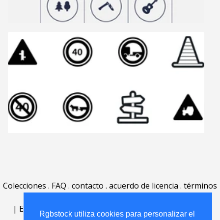
Colecciones
.
FAQ
.
contacto
.
acuerdo de licencia
.
términos
de uso
.
acerca
.
|
English
|
Deutsch
|
Español
|
Polski
|
Português
|
Rgbstock utiliza cookies para personalizar el
Nederlands
|