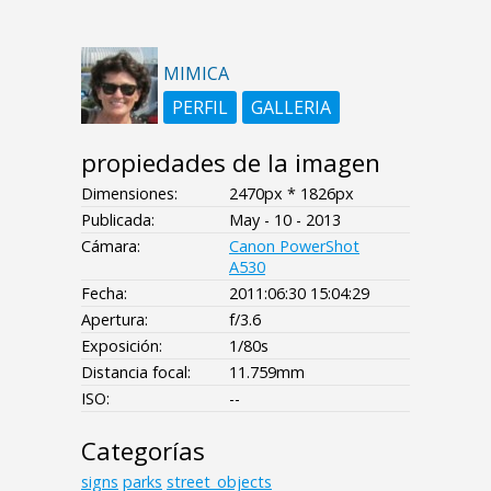
MIMICA
PERFIL
GALLERIA
propiedades de la imagen
Dimensiones:
2470px * 1826px
Publicada:
May - 10 - 2013
Cámara:
Canon PowerShot
A530
Fecha:
2011:06:30 15:04:29
Apertura:
f/3.6
Exposición:
1/80s
Distancia focal:
11.759mm
ISO:
--
Categorías
signs
parks
street_objects