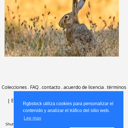
Colecciones
.
FAQ
.
contacto
.
acuerdo de licencia
.
términos
de uso
.
acerca
.
|
English
|
Deutsch
|
Español
|
Polski
|
Português
|
Rgbstock utiliza cookies para personalizar el
Nederlands
|
contenido y analizar el tráfico del sitio web.
Lee mas
Shutterstock official partner of Rgbstock
Saqurai AI official partner of