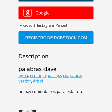
Description
palabras clave
agua
,
ecología
,
paisaje
,
río
,
sauce
,
verdor
,
árbol
no hay comentarios para esta foto