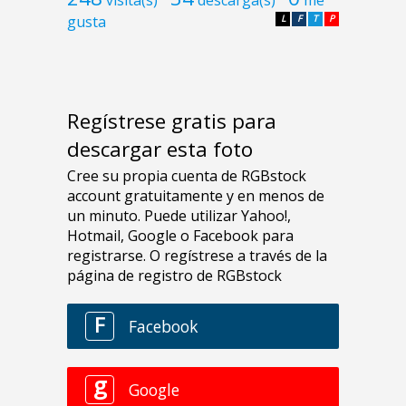
visita(s)
descarga(s)
me
gusta
L
F
T
P
Regístrese gratis para
descargar esta foto