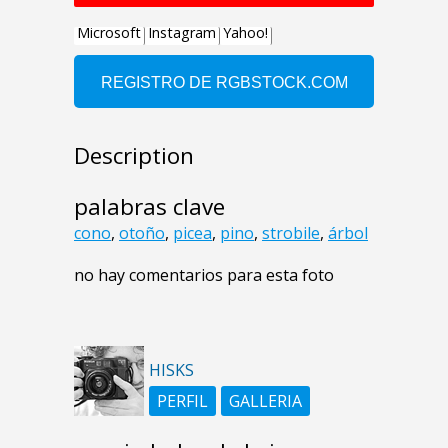
Description
palabras clave
cono
,
otoño
,
picea
,
pino
,
strobile
,
árbol
no hay comentarios para esta foto
HISKS
PERFIL
GALLERIA