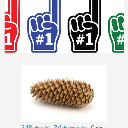
248
34
0